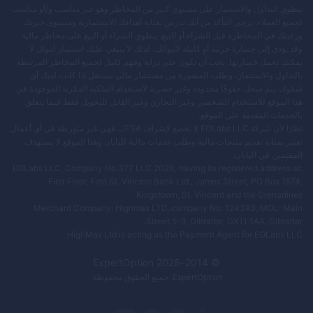
ينطوي التداول والاستثمار على مستوى كبير من المخاطر وهو غير مناسب و/أو مناسب
لجميع العملاء. يرجى التأكد من أنك تدرس بعناية أهدافك الاستثمارية ومستوى خبرتك
ورغبتك في المخاطرة قبل الشراء أو البيع. ينطوي الشراء أو البيع على مخاطر مالية
وقد يؤدي إلى خسارة جزئية أو كاملة لأموالك، لذلك لا ينبغي عليك استثمار أموال لا
يمكنك تحمل خسارتها. يجب أن تكون على دراية وفهم كامل لجميع المخاطر المرتبطة
بالتداول والاستثمار، وطلب المشورة من مستشار مالي مستقل إذا كانت لديك أي
شكوك. يتم منحك حقوقًا محدودة وغير حصرية لاستخدام الملكية الفكرية الموجودة في
هذا الموقع للاستخدام الشخصي وغير التجاري وغير القابل للتحويل فقط فيما يتعلق
بالخدمات المقدمة على الموقع.
نظرًا لأن شركة EOLabs LLC لا تخضع لإشراف JFSA، فهي غير متورطة في أي أعمال
تعتبر بمثابة تقديم منتجات مالية وطلب خدمات مالية لليابان وهذا الموقع لا يستهدف
المقيمين في اليابان.
EOLabs LLC, Company No 377 LLC 2020, having its registered address at:
First Floor, First St. Vincent Bank Ltd., James Street, PO Box 1574,
Kingstown, St. Vincent and the Grenadines.
Merchant Company: Highmax LTD, company No: 124393, MOL: Main
Street 5-9, Gibraltar, GX11 1AA, Gibraltar.
HighMax Ltd is acting as the Payment Agent for EOLabs LLC.
ExpertOption
2026
© 2014–
ExpertOption
. جميع الحقوق محفوظة.