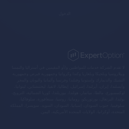
الدخول
لا تقدم الشركة خدمات للمواطنين و/أو المقيمين في أستراليا والنمسا
وبيلاروسيا وبلجيكا وبلغاريا وكندا وكرواتيا وجمهورية قبرص وجمهورية
التشيك والدنمارك وإستونيا وفنلندا وفرنسا وألمانيا واليونان والمجر
وأيسلندا، إيران، أيرلندا، إسرائيل، إيطاليا، لاتفيا، ليختنشتاين، ليتوانيا،
لوكسمبورغ، مالطا، ميانمار، هولندا، نيوزيلندا، كوريا الشمالية، النرويج،
بولندا، البرتغال، بورتوريكو، رومانيا، روسيا، سنغافورة، سلوفاكيا،
سلوفينيا، جنوب السودان، إسبانيا، السودان، السويد، سويسرا، المملكة
المتحدة، أوكرانيا، الولايات المتحدة الأمريكية، اليمن.