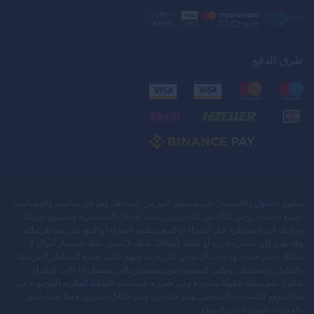
طرق الدفع
ينطوي التداول والاستثمار على مستوى كبير من المخاطر وهو غير مناسب و/أو مناسب
لجميع العملاء. يرجى التأكد من أنك تدرس بعناية أهدافك الاستثمارية ومستوى خبرتك
ورغبتك في المخاطرة قبل الشراء أو البيع. ينطوي الشراء أو البيع على مخاطر مالية
وقد يؤدي إلى خسارة جزئية أو كاملة لأموالك، لذلك لا ينبغي عليك استثمار أموال لا
يمكنك تحمل خسارتها. يجب أن تكون على دراية وفهم كامل لجميع المخاطر المرتبطة
بالتداول والاستثمار، وطلب المشورة من مستشار مالي مستقل إذا كانت لديك أي
شكوك. يتم منحك حقوقًا محدودة وغير حصرية لاستخدام الملكية الفكرية الموجودة في
هذا الموقع للاستخدام الشخصي وغير التجاري وغير القابل للتحويل فقط فيما يتعلق
بالخدمات المقدمة على الموقع.