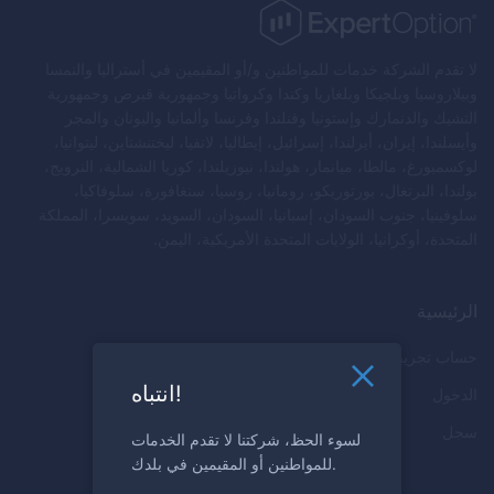
لا تقدم الشركة خدمات للمواطنين و/أو المقيمين في أستراليا والنمسا
وبيلاروسيا وبلجيكا وبلغاريا وكندا وكرواتيا وجمهورية قبرص وجمهورية
التشيك والدنمارك وإستونيا وفنلندا وفرنسا وألمانيا واليونان والمجر
وأيسلندا، إيران، أيرلندا، إسرائيل، إيطاليا، لاتفيا، ليختنشتاين، ليتوانيا،
لوكسمبورغ، مالطا، ميانمار، هولندا، نيوزيلندا، كوريا الشمالية، النرويج،
بولندا، البرتغال، بورتوريكو، رومانيا، روسيا، سنغافورة، سلوفاكيا،
سلوفينيا، جنوب السودان، إسبانيا، السودان، السويد، سويسرا، المملكة
المتحدة، أوكرانيا، الولايات المتحدة الأمريكية، اليمن.
الرئيسية
حساب تجريبي مجاني
انتباه!
الدخول
سجل
لسوء الحظ، شركتنا لا تقدم الخدمات
للمواطنين أو المقيمين في بلدك.