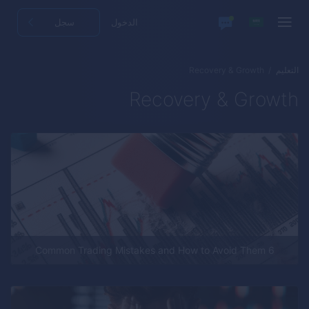
الدخول
سجل
التعليم
Recovery & Growth
Recovery & Growth
6 Common Trading Mistakes and How to Avoid Them